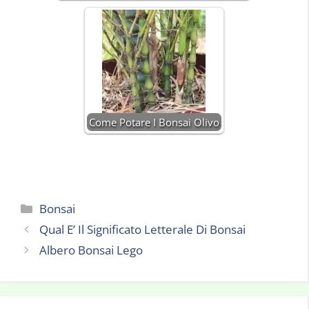
Come Potare I Bonsai Olivo
Categorie
Bonsai
Qual E’ Il Significato Letterale Di Bonsai
Albero Bonsai Lego