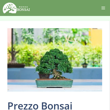
Vai
Me
al
contenuto
Prezzo Bonsai