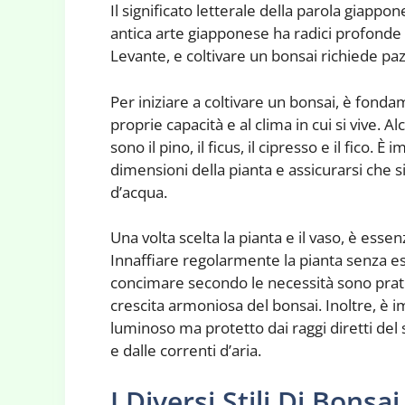
Il significato letterale della parola giappo
antica arte giapponese ha radici profonde n
Levante, e coltivare un bonsai richiede pa
Per iniziare a coltivare un bonsai, è fondam
proprie capacità e al clima in cui si vive. A
sono il pino, il ficus, il cipresso e il fico
dimensioni della pianta e assicurarsi che s
d’acqua.
Una volta scelta la pianta e il vaso, è ess
Innaffiare regolarmente la pianta senza es
concimare secondo le necessità sono prati
crescita armoniosa del bonsai. Inoltre, è i
luminoso ma protetto dai raggi diretti del 
e dalle correnti d’aria.
I Diversi Stili Di Bonsai