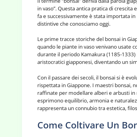
Il termine “bonsai” deriva dalla parola gi
in vaso”. Questa antica pratica di crescita e
fa e successivamente è stata importata in 
distintive che conosciamo oggi.
Le prime tracce storiche del bonsai in Gi
quando le piante in vaso venivano usate c
durante il periodo Kamakura (1185-1333) che
aristocratici giapponesi, diventando un sim
Con il passare dei secoli, il bonsai si è ev
rispettata in Giappone. I maestri bonsai, 
raffinate per modellare alberi e arbusti in
esprimono equilibrio, armonia e naturalezz
rappresenta un connubio tra estetica, filoso
Come Coltivare Un Bo