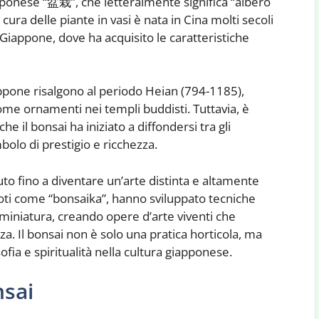
apponese “盆栽”, che letteralmente significa “albero
 cura delle piante in vasi è nata in Cina molti secoli
Giappone, dove ha acquisito le caratteristiche
appone risalgono al periodo Heian (794-1185),
ome ornamenti nei templi buddisti. Tuttavia, è
 il bonsai ha iniziato a diffondersi tra gli
bolo di prestigio e ricchezza.
oluto fino a diventare un’arte distinta e altamente
noti come “bonsaika”, hanno sviluppato tecniche
 miniatura, creando opere d’arte viventi che
a. Il bonsai non è solo una pratica horticola, ma
fia e spiritualità nella cultura giapponese.
nsai