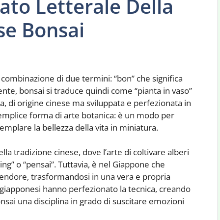
cato Letterale Della
se Bonsai
 combinazione di due termini: “bon” che significa
mente, bonsai si traduce quindi come “pianta in vaso”
ia, di origine cinese ma sviluppata e perfezionata in
emplice forma di arte botanica: è un modo per
mplare la bellezza della vita in miniatura.
lla tradizione cinese, dove l’arte di coltivare alberi
jing” o “pensai”. Tuttavia, è nel Giappone che
lendore, trasformandosi in una vera e propria
 I giapponesi hanno perfezionato la tecnica, creando
onsai una disciplina in grado di suscitare emozioni