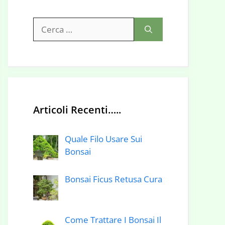
Ricerca
per:
Articoli Recenti…..
Quale Filo Usare Sui
Bonsai
Bonsai Ficus Retusa Cura
Come Trattare I Bonsai Il