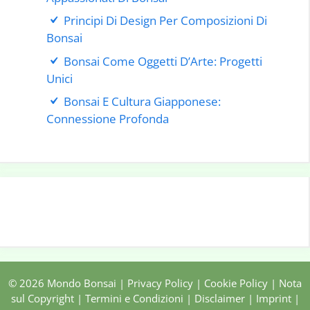
Principi Di Design Per Composizioni Di
Bonsai
Bonsai Come Oggetti D’Arte: Progetti
Unici
Bonsai E Cultura Giapponese:
Connessione Profonda
© 2026 Mondo Bonsai |
Privacy Policy
|
Cookie Policy
|
Nota
sul Copyright
|
Termini e Condizioni
|
Disclaimer
|
Imprint
|