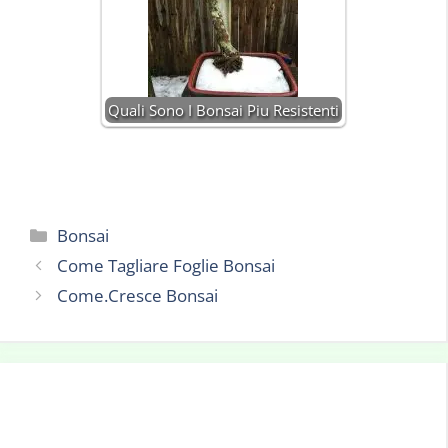
Quali Sono I Bonsai Piu Resistenti
Categorie
Bonsai
Come Tagliare Foglie Bonsai
Come.Cresce Bonsai