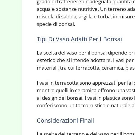
grado di trattenere un’adeguata quantità di
acqua e sostanze nutritive. Un terreno ad
miscela di sabbia, argilla e torba, in misur
specie di bonsai.
Tipi Di Vaso Adatti Per I Bonsai
La scelta del vaso per il bonsai dipende pri
estetico che si intende adottare. I vasi per
materiali, tra cui terracotta, ceramica, plas
I vasi in terracotta sono apprezzati per la 
mentre quelli in ceramica offrono una vast
al design del bonsai. I vasi in plastica sono
conferiscono un tocco rustico e naturale a
Considerazioni Finali
La scelta del terreno e del vaso per il bons