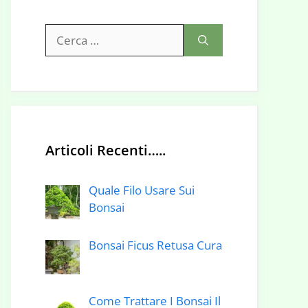
Ricerca
per:
Articoli Recenti…..
Quale Filo Usare Sui
Bonsai
Bonsai Ficus Retusa Cura
Come Trattare I Bonsai Il