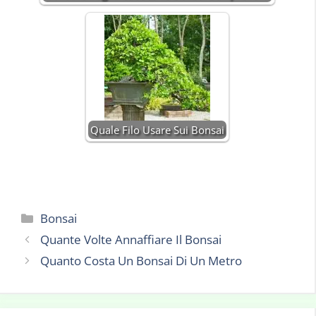
Quale Filo Usare Sui Bonsai
Categorie
Bonsai
Quante Volte Annaffiare Il Bonsai
Quanto Costa Un Bonsai Di Un Metro