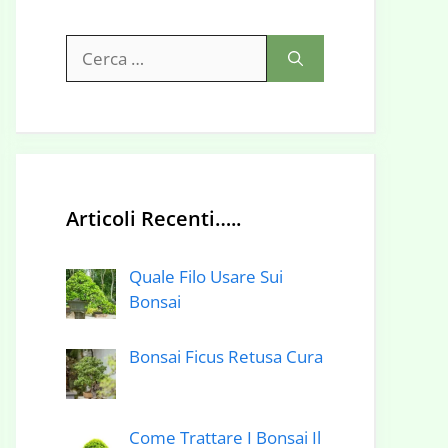
Ricerca
per:
Articoli Recenti…..
Quale Filo Usare Sui
Bonsai
Bonsai Ficus Retusa Cura
Come Trattare I Bonsai Il