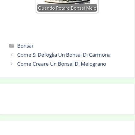
Quando Potare Bonsai Melo
Categorie
Bonsai
Come Si Defoglia Un Bonsai Di Carmona
Come Creare Un Bonsai Di Melograno