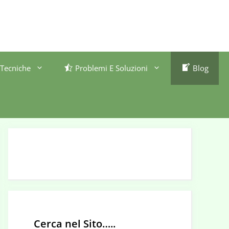
Tecniche
Problemi E Soluzioni
Blog
Cerca nel Sito…..