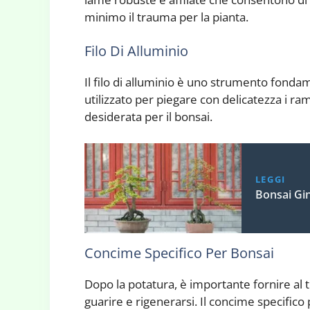
minimo il trauma per la pianta.
Filo Di Alluminio
Il filo di alluminio è uno strumento fondam
utilizzato per piegare con delicatezza i r
desiderata per il bonsai.
LEGGI
Bonsai Gin
Concime Specifico Per Bonsai
Dopo la potatura, è importante fornire al t
guarire e rigenerarsi. Il concime specific