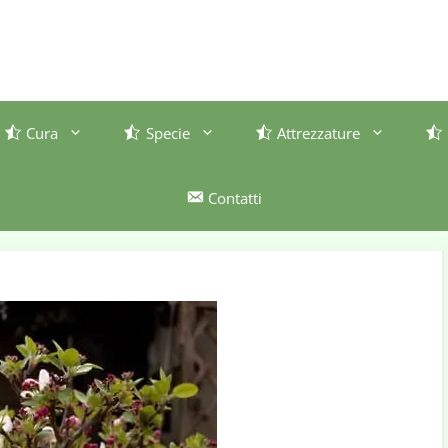
Cura
Specie
Attrezzature
Contatti