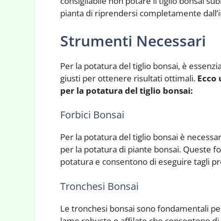
consigliabile non potare il tiglio bonsai s
pianta di riprendersi completamente dall’
Strumenti Necessari
Per la potatura del tiglio bonsai, è essenzi
giusti per ottenere risultati ottimali.
Ecco 
per la potatura del tiglio bonsai:
Forbici Bonsai
Per la potatura del tiglio bonsai è necess
per la potatura di piante bonsai. Queste for
potatura e consentono di eseguire tagli pr
Tronchesi Bonsai
Le tronchesi bonsai sono fondamentali per 
lame robuste e affilate che consentono di 