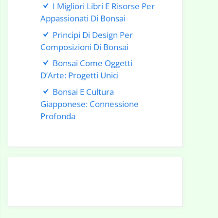
I Migliori Libri E Risorse Per
Appassionati Di Bonsai
Principi Di Design Per
Composizioni Di Bonsai
Bonsai Come Oggetti
D’Arte: Progetti Unici
Bonsai E Cultura
Giapponese: Connessione
Profonda