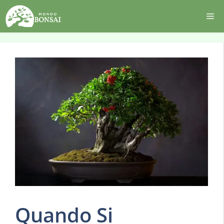
Vai
Me
al
contenuto
Quando Si