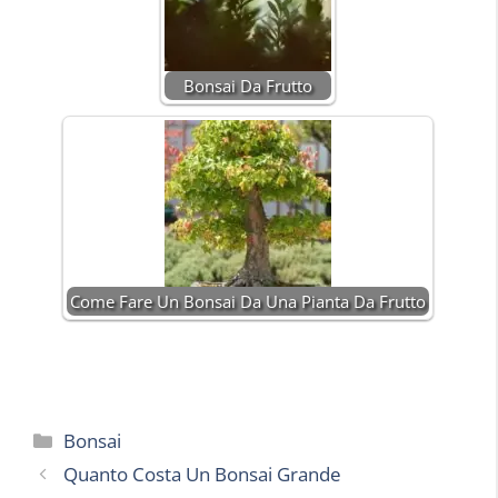
Bonsai Da Frutto
Come Fare Un Bonsai Da Una Pianta Da Frutto
Categorie
Bonsai
Quanto Costa Un Bonsai Grande