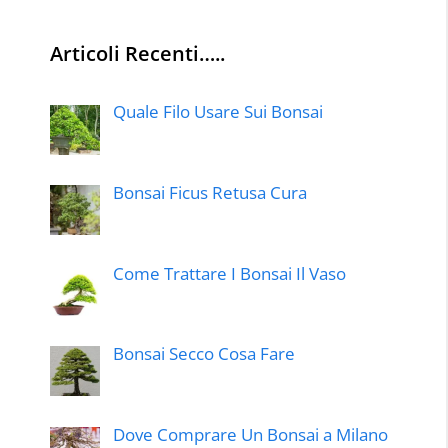
Articoli Recenti…..
Quale Filo Usare Sui Bonsai
Bonsai Ficus Retusa Cura
Come Trattare I Bonsai Il Vaso
Bonsai Secco Cosa Fare
Dove Comprare Un Bonsai a Milano