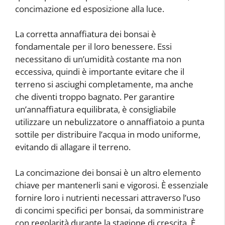
concimazione ed esposizione alla luce.
La corretta annaffiatura dei bonsai è
fondamentale per il loro benessere. Essi
necessitano di un’umidità costante ma non
eccessiva, quindi è importante evitare che il
terreno si asciughi completamente, ma anche
che diventi troppo bagnato. Per garantire
un’annaffiatura equilibrata, è consigliabile
utilizzare un nebulizzatore o annaffiatoio a punta
sottile per distribuire l’acqua in modo uniforme,
evitando di allagare il terreno.
La concimazione dei bonsai è un altro elemento
chiave per mantenerli sani e vigorosi. È essenziale
fornire loro i nutrienti necessari attraverso l’uso
di concimi specifici per bonsai, da somministrare
con regolarità durante la stagione di crescita. È