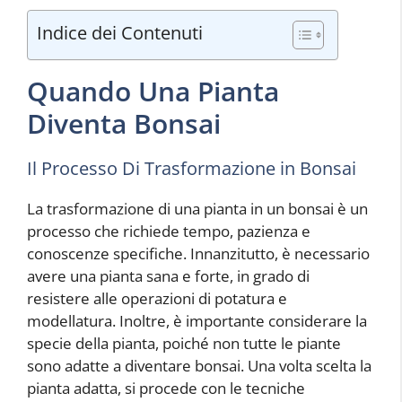
Indice dei Contenuti
Quando Una Pianta
Diventa Bonsai
Il Processo Di Trasformazione in Bonsai
La trasformazione di una pianta in un bonsai è un
processo che richiede tempo, pazienza e
conoscenze specifiche. Innanzitutto, è necessario
avere una pianta sana e forte, in grado di
resistere alle operazioni di potatura e
modellatura. Inoltre, è importante considerare la
specie della pianta, poiché non tutte le piante
sono adatte a diventare bonsai. Una volta scelta la
pianta adatta, si procede con le tecniche