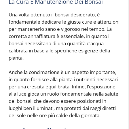
La Cura E Manutenzione Dei Bonsai
Una volta ottenuto il bonsai desiderato, è
fondamentale dedicare le giuste cure e attenzioni
per mantenerlo sano e vigoroso nel tempo. La
corretta annaffiatura è essenziale, in quanto i
bonsai necessitano di una quantità d’acqua
calibrata in base alle specifiche esigenze della
pianta.
Anche la concimazione è un aspetto importante,
in quanto fornisce alla pianta i nutrienti necessari
per una crescita equilibrata. Infine, l’esposizione
alla luce gioca un ruolo fondamentale nella salute
dei bonsai, che devono essere posizionati in
luoghi ben illuminati, ma protetti dai raggi diretti
del sole nelle ore più calde della giornata.