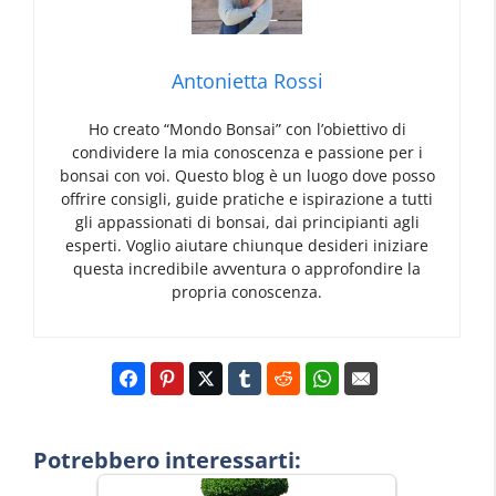
Antonietta Rossi
Ho creato “Mondo Bonsai” con l’obiettivo di
condividere la mia conoscenza e passione per i
bonsai con voi. Questo blog è un luogo dove posso
offrire consigli, guide pratiche e ispirazione a tutti
gli appassionati di bonsai, dai principianti agli
esperti. Voglio aiutare chiunque desideri iniziare
questa incredibile avventura o approfondire la
propria conoscenza.
Potrebbero interessarti: