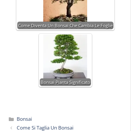
Come Diventa Un Bonsai Che Cambia Le Foglie
Bonsai Pianta Significato
Categorie
Bonsai
Come Si Taglia Un Bonsai