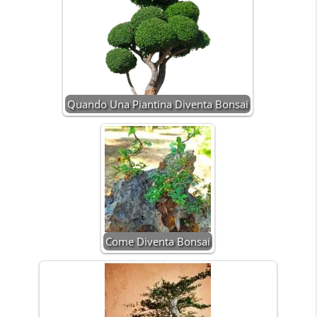
Quando Una Piantina Diventa Bonsai
Come Diventa Bonsai