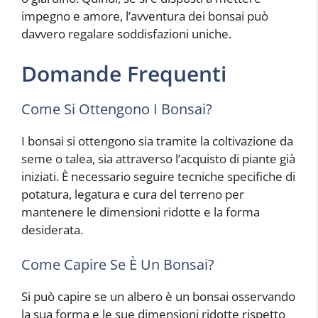
impegno e amore, l’avventura dei bonsai può
davvero regalare soddisfazioni uniche.
Domande Frequenti
Come Si Ottengono I Bonsai?
I bonsai si ottengono sia tramite la coltivazione da
seme o talea, sia attraverso l’acquisto di piante già
iniziati. È necessario seguire tecniche specifiche di
potatura, legatura e cura del terreno per
mantenere le dimensioni ridotte e la forma
desiderata.
Come Capire Se È Un Bonsai?
Si può capire se un albero è un bonsai osservando
la sua forma e le sue dimensioni ridotte rispetto