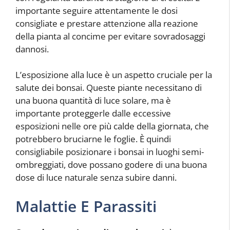
importante seguire attentamente le dosi
consigliate e prestare attenzione alla reazione
della pianta al concime per evitare sovradosaggi
dannosi.
L’esposizione alla luce è un aspetto cruciale per la
salute dei bonsai. Queste piante necessitano di
una buona quantità di luce solare, ma è
importante proteggerle dalle eccessive
esposizioni nelle ore più calde della giornata, che
potrebbero bruciarne le foglie. È quindi
consigliabile posizionare i bonsai in luoghi semi-
ombreggiati, dove possano godere di una buona
dose di luce naturale senza subire danni.
Malattie E Parassiti