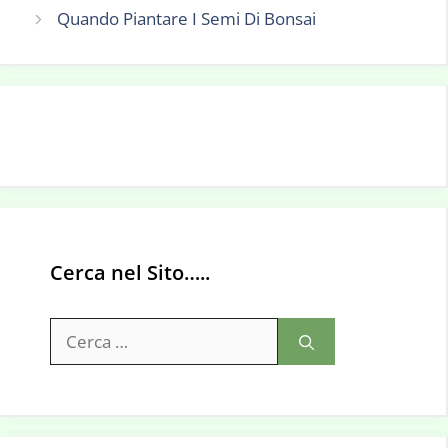
Quando Piantare I Semi Di Bonsai
Cerca nel Sito…..
Ricerca
per: