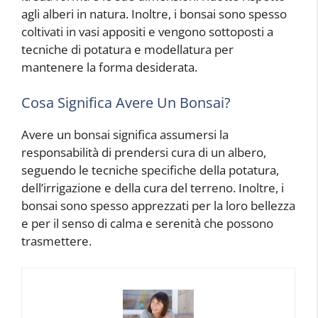
agli alberi in natura. Inoltre, i bonsai sono spesso
coltivati in vasi appositi e vengono sottoposti a
tecniche di potatura e modellatura per
mantenere la forma desiderata.
Cosa Significa Avere Un Bonsai?
Avere un bonsai significa assumersi la
responsabilità di prendersi cura di un albero,
seguendo le tecniche specifiche della potatura,
dell’irrigazione e della cura del terreno. Inoltre, i
bonsai sono spesso apprezzati per la loro bellezza
e per il senso di calma e serenità che possono
trasmettere.