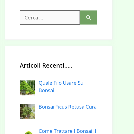
Ricerca
per:
Articoli Recenti…..
Quale Filo Usare Sui
Bonsai
Bonsai Ficus Retusa Cura
Come Trattare I Bonsai Il