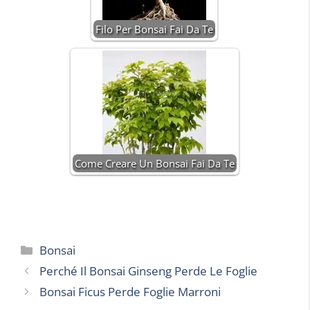
Filo Per Bonsai Fai Da Te
Come Creare Un Bonsai Fai Da Te
Categorie
Bonsai
Perché Il Bonsai Ginseng Perde Le Foglie
Bonsai Ficus Perde Foglie Marroni