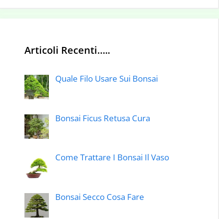
Articoli Recenti…..
Quale Filo Usare Sui Bonsai
Bonsai Ficus Retusa Cura
Come Trattare I Bonsai Il Vaso
Bonsai Secco Cosa Fare