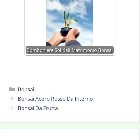
Bomboniere Solidali Matrimonio Bonsai
Categorie
Bonsai
Bonsai Acero Rosso Da Interno
Bonsai Da Frutta