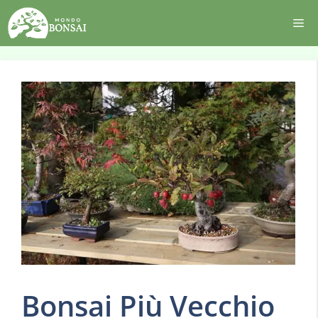
Vai
Me
al
contenuto
Bonsai Più Vecchio