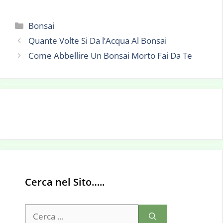
Categorie
Bonsai
Quante Volte Si Da l’Acqua Al Bonsai
Come Abbellire Un Bonsai Morto Fai Da Te
Cerca nel Sito…..
Ricerca
per: