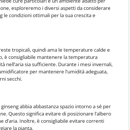
chiede cure particolari e un ambiente adatto per
ione, esploreremo i diversi aspetti da considerare
g le condizioni ottimali per la sua crescita e
foreste tropicali, quindi ama le temperature calde e
to, è consigliabile mantenere la temperatura
à nell’aria sia sufficiente. Durante i mesi invernali,
umidificatore per mantenere l’umidità adeguata,
rni secchi.
us ginseng abbia abbastanza spazio intorno a sé per
ne. Questo significa evitare di posizionare l’albero
e d’aria. Inoltre, è consigliabile evitare correnti
giare la pianta.