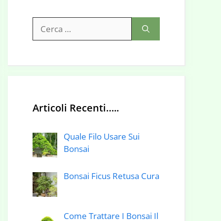
Ricerca
per:
Articoli Recenti…..
Quale Filo Usare Sui
Bonsai
Bonsai Ficus Retusa Cura
Come Trattare I Bonsai Il