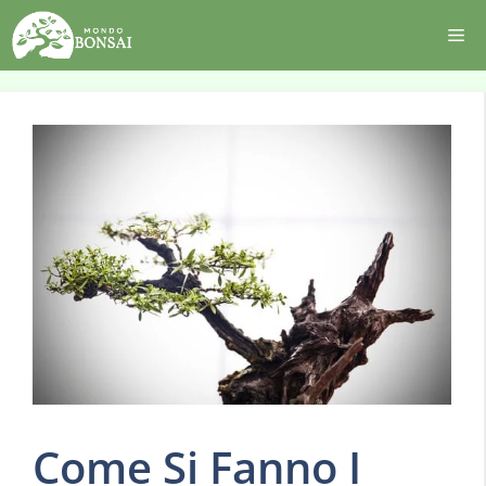
Vai
Me
al
contenuto
Come Si Fanno I