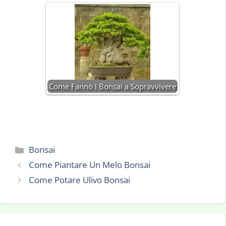
Come Fanno I Bonsai a Sopravvivere
Categorie
Bonsai
Come Piantare Un Melo Bonsai
Come Potare Ulivo Bonsai