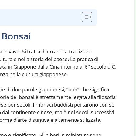
l Bonsai
 in vaso. Si tratta di un’antica tradizione
tura e nella storia del paese. La pratica di
ata in Giappone dalla Cina intorno al 6° secolo d.C.
nza nella cultura giapponese.
ne di due parole giapponesi, “bon” che significa
storia del bonsai è strettamente legata alla filosofia
ese per secoli. I monaci buddisti portarono con sé
so dal continente cinese, ma è nei secoli successivi
forma d’arte distintiva e altamente stilizzata.
mo e significato. Gli alberi in miniatura sono