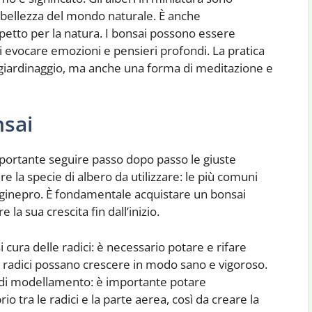
a bellezza del mondo naturale. È anche
spetto per la natura. I bonsai possono essere
di evocare emozioni e pensieri profondi. La pratica
 giardinaggio, ma anche una forma di meditazione e
nsai
mportante seguire passo dopo passo le giuste
e la specie di albero da utilizzare: le più comuni
 e il ginepro. È fondamentale acquistare un bonsai
a sua crescita fin dall’inizio.
 cura delle radici: è necessario potare e rifare
e radici possano crescere in modo sano e vigoroso.
 di modellamento: è importante potare
o tra le radici e la parte aerea, così da creare la