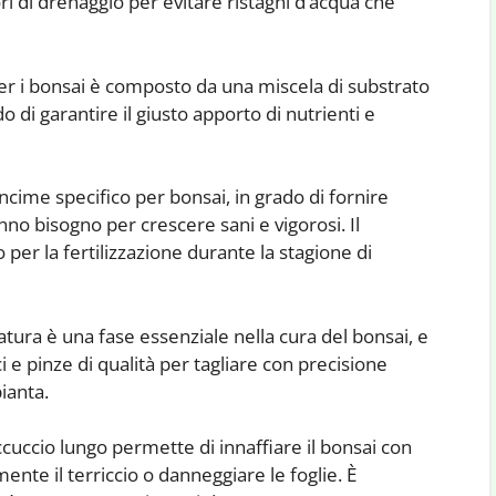
ori di drenaggio per evitare ristagni d’acqua che
 per i bonsai è composto da una miscela di substrato
 di garantire il giusto apporto di nutrienti e
ncime specifico per bonsai, in grado di fornire
hanno bisogno per crescere sani e vigorosi. Il
per la fertilizzazione durante la stagione di
atura è una fase essenziale nella cura del bonsai, e
 e pinze di qualità per tagliare con precisione
ianta.
ccuccio lungo permette di innaffiare il bonsai con
nte il terriccio o danneggiare le foglie. È