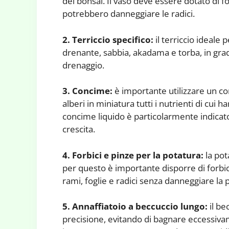
del bonsai. Il vaso deve essere dotato di f
potrebbero danneggiare le radici.
2. Terriccio specifico:
il terriccio ideale
drenante, sabbia, akadama e torba, in grado
drenaggio.
3. Concime:
è importante utilizzare un co
alberi in miniatura tutti i nutrienti di cui 
concime liquido è particolarmente indicato 
crescita.
4. Forbici e pinze per la potatura:
la pot
per questo è importante disporre di forbici
rami, foglie e radici senza danneggiare la p
5. Annaffiatoio a beccuccio lungo:
il be
precisione, evitando di bagnare eccessivame