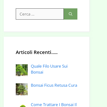
Ricerca
per:
Articoli Recenti…..
Quale Filo Usare Sui
Bonsai
Bonsai Ficus Retusa Cura
Come Trattare I Bonsai Il