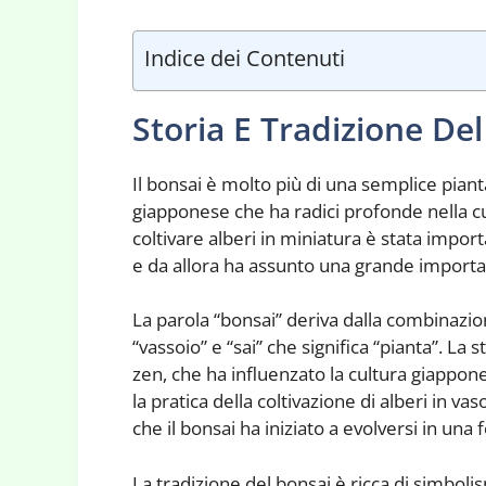
Indice dei Contenuti
Storia E Tradizione De
Il bonsai è molto più di una semplice pianta
giapponese che ha radici profonde nella cul
coltivare alberi in miniatura è stata import
e da allora ha assunto una grande importa
La parola “bonsai” deriva dalla combinazio
“vassoio” e “sai” che significa “pianta”. La 
zen, che ha influenzato la cultura giappon
la pratica della coltivazione di alberi in va
che il bonsai ha iniziato a evolversi in una 
La tradizione del bonsai è ricca di simbolis