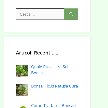
Ricerca
per:
Articoli Recenti…..
Quale Filo Usare Sui
Bonsai
Bonsai Ficus Retusa Cura
Come Trattare I Bonsai Il