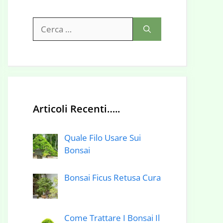
Ricerca
per:
Articoli Recenti…..
Quale Filo Usare Sui
Bonsai
Bonsai Ficus Retusa Cura
Come Trattare I Bonsai Il