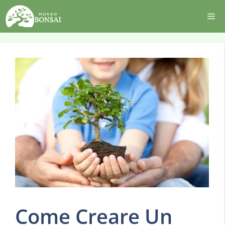
Vai
Me
al
contenuto
Come Creare Un