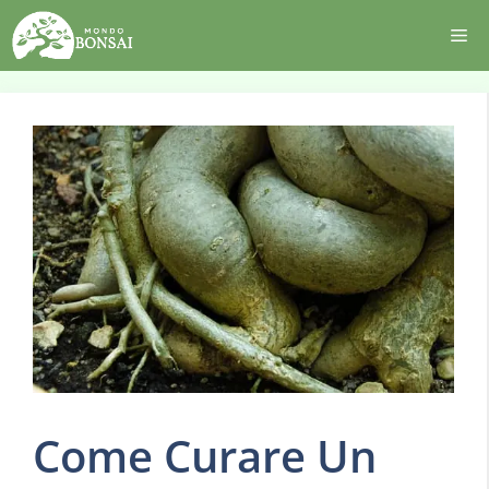
Vai
Me
al
contenuto
Come Curare Un