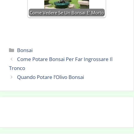
Come Vedere Se Un Bonsai E' Morto
Categorie
Bonsai
Come Potare Bonsai Per Far Ingrossare Il
Tronco
Quando Potare l’Olivo Bonsai