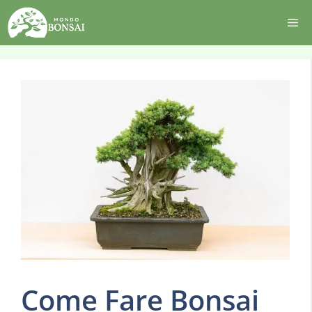
Vai
Me
al
contenuto
Come Fare Bonsai