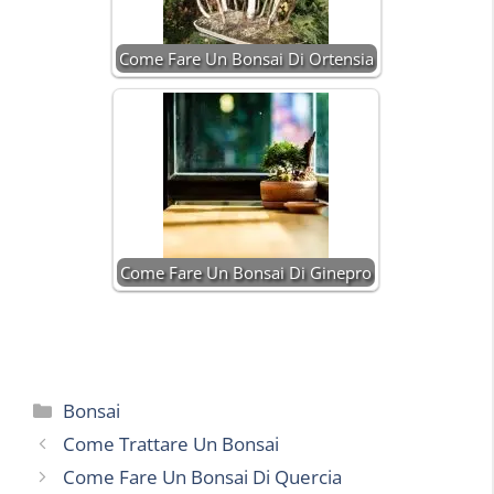
Come Fare Un Bonsai Di Ortensia
Come Fare Un Bonsai Di Ginepro
Categorie
Bonsai
Come Trattare Un Bonsai
Come Fare Un Bonsai Di Quercia