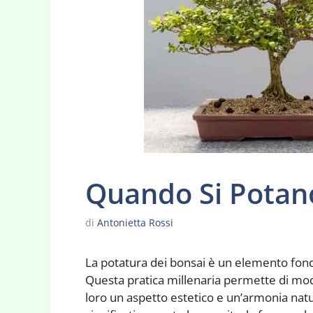
Quando Si Potan
di
Antonietta Rossi
La potatura dei bonsai è un elemento fon
Questa pratica millenaria permette di mod
loro un aspetto estetico e un’armonia natu