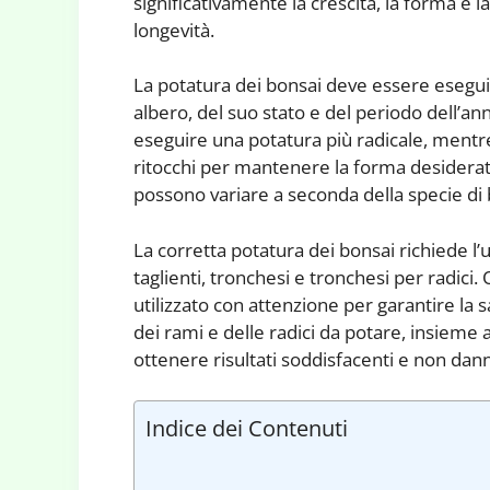
significativamente la crescita, la forma e la
longevità.
La potatura dei bonsai deve essere eseguit
albero, del suo stato e del periodo dell’a
eseguire una potatura più radicale, mentre
ritocchi per mantenere la forma desiderata
possono variare a seconda della specie di 
La corretta potatura dei bonsai richiede l’u
taglienti, tronchesi e tronchesi per radici
utilizzato con attenzione per garantire la 
dei rami e delle radici da potare, insieme a
ottenere risultati soddisfacenti e non dann
Indice dei Contenuti