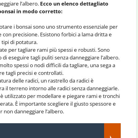
eggiare l’albero.
Ecco un elenco dettagliato
 bonsai in modo corretto:
potare i bonsai sono uno strumento essenziale per
ie con precisione. Esistono forbici a lama dritta e
 tipi di potatura.
ate per tagliare rami più spessi e robusti. Sono
 di eseguire tagli puliti senza danneggiare l’albero.
olto spessi o nodi difficili da tagliare, una sega a
 tagli precisi e controllati.
ura delle radici, un rastrello da radici è
 il terreno intorno alle radici senza danneggiarle.
io è utilizzato per modellare e piegare rami e tronchi
rata. È importante scegliere il giusto spessore e
r non danneggiare l’albero.