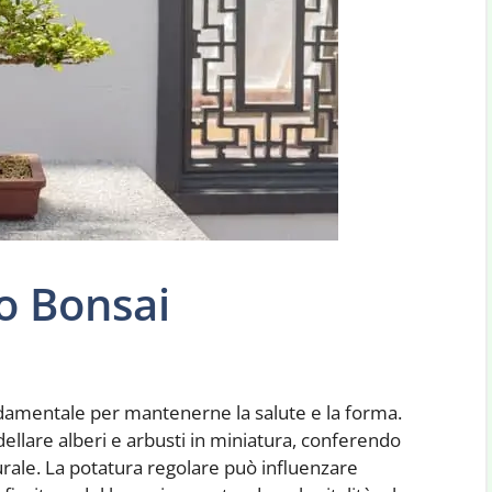
o Bonsai
damentale per mantenerne la salute e la forma.
ellare alberi e arbusti in miniatura, conferendo
rale. La potatura regolare può influenzare