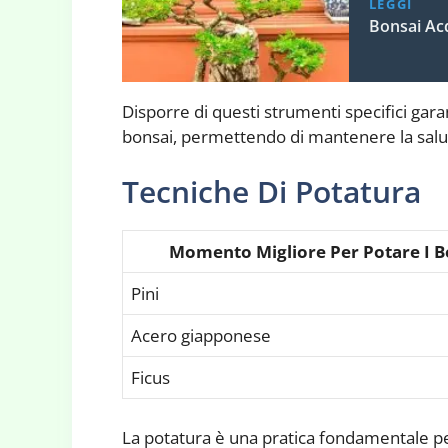
LEGGI
Bonsai Ac
Disporre di questi strumenti specifici gara
bonsai, permettendo di mantenere la salute
Tecniche Di Potatura
Momento Migliore Per Potare I B
Pini
Acero giapponese
Ficus
La potatura è una pratica fondamentale per