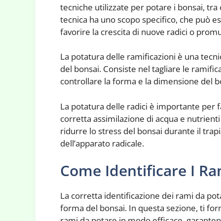
tecniche utilizzate per potare i bonsai, tra 
tecnica ha uno scopo specifico, che può es
favorire la crescita di nuove radici o pro
La potatura delle ramificazioni è una tecni
del bonsai. Consiste nel tagliare le ramific
controllare la forma e la dimensione del bon
La potatura delle radici è importante per f
corretta assimilazione di acqua e nutrient
ridurre lo stress del bonsai durante il trap
dell’apparato radicale.
Come Identificare I R
La corretta identificazione dei rami da po
forma del bonsai. In questa sezione, ti fo
rami da potare in modo efficace, garantendo