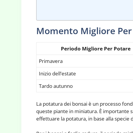
Momento Migliore Per 
Periodo Migliore Per Potare
Primavera
Inizio dell’estate
Tardo autunno
La potatura dei bonsai è un processo fond
queste piante in miniatura. È importante
effettuare la potatura, in base alla specie de