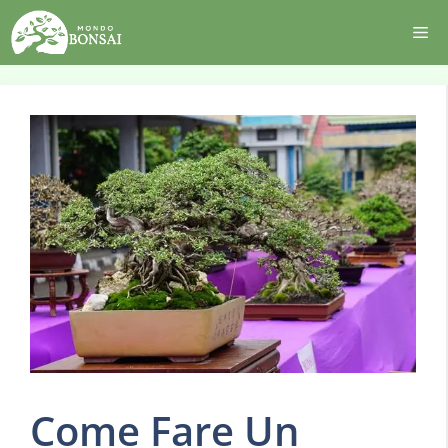
Vai
Me
al
contenuto
Come Fare Un