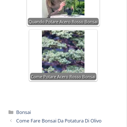
Quando Potare Acero Rosso Bonsai
Come Potare Acero Rosso Bonsai
Categorie
Bonsai
Come Fare Bonsai Da Potatura Di Olivo