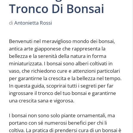
Tronco Di Bonsai
di
Antonietta Rossi
Benvenuti nel meraviglioso mondo dei bonsai,
antica arte giapponese che rappresenta la
bellezza e la serenità della natura in forma
miniaturizzata. I bonsai sono alberi coltivati in
vaso, che richiedono cure e attenzioni particolari
per garantirne la crescita e la bellezza nel tempo.
In questa guida, scoprirai tutti i segreti per far
ingrossare il tronco del tuo bonsai e garantirne
una crescita sana e vigorosa.
I bonsai non sono solo piante ornamentali, ma
portano con sé numerosi benefici per chi li
coltiva. La pratica di prendersi cura di un bonsai è