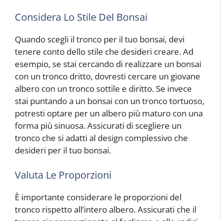
Considera Lo Stile Del Bonsai
Quando scegli il tronco per il tuo bonsai, devi
tenere conto dello stile che desideri creare. Ad
esempio, se stai cercando di realizzare un bonsai
con un tronco dritto, dovresti cercare un giovane
albero con un tronco sottile e diritto. Se invece
stai puntando a un bonsai con un tronco tortuoso,
potresti optare per un albero più maturo con una
forma più sinuosa. Assicurati di scegliere un
tronco che si adatti al design complessivo che
desideri per il tuo bonsai.
Valuta Le Proporzioni
È importante considerare le proporzioni del
tronco rispetto all’intero albero. Assicurati che il