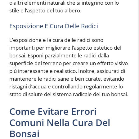
o altri elementi naturali che si integrino con lo
stile e l’aspetto del tuo albero.
Esposizione E Cura Delle Radici
L’esposizione e la cura delle radici sono
importanti per migliorare l’aspetto estetico del
bonsai. Esponi parzialmente le radici dalla
superficie del terreno per creare un effetto visivo
più interessante e realistico. Inoltre, assicurati di
mantenere le radici sane e ben curate, evitando
ristagni d’acqua e controllando regolarmente lo
stato di salute del sistema radicale del tuo bonsai.
Come Evitare Errori
Comuni Nella Cura Del
Bonsai