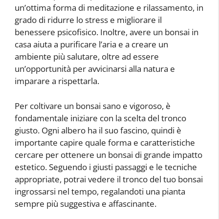
un’ottima forma di meditazione e rilassamento, in
grado di ridurre lo stress e migliorare il
benessere psicofisico. Inoltre, avere un bonsai in
casa aiuta a purificare l’aria e a creare un
ambiente più salutare, oltre ad essere
un’opportunità per avvicinarsi alla natura e
imparare a rispettarla.
Per coltivare un bonsai sano e vigoroso, è
fondamentale iniziare con la scelta del tronco
giusto. Ogni albero ha il suo fascino, quindi è
importante capire quale forma e caratteristiche
cercare per ottenere un bonsai di grande impatto
estetico. Seguendo i giusti passaggi e le tecniche
appropriate, potrai vedere il tronco del tuo bonsai
ingrossarsi nel tempo, regalandoti una pianta
sempre più suggestiva e affascinante.