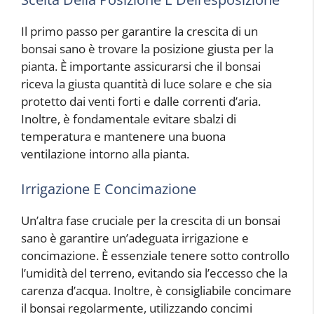
Il primo passo per garantire la crescita di un
bonsai sano è trovare la posizione giusta per la
pianta. È importante assicurarsi che il bonsai
riceva la giusta quantità di luce solare e che sia
protetto dai venti forti e dalle correnti d’aria.
Inoltre, è fondamentale evitare sbalzi di
temperatura e mantenere una buona
ventilazione intorno alla pianta.
Irrigazione E Concimazione
Un’altra fase cruciale per la crescita di un bonsai
sano è garantire un’adeguata irrigazione e
concimazione. È essenziale tenere sotto controllo
l’umidità del terreno, evitando sia l’eccesso che la
carenza d’acqua. Inoltre, è consigliabile concimare
il bonsai regolarmente, utilizzando concimi