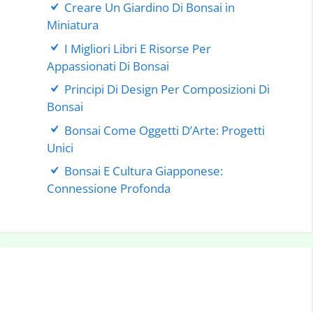
Creare Un Giardino Di Bonsai in
Miniatura
I Migliori Libri E Risorse Per
Appassionati Di Bonsai
Principi Di Design Per Composizioni Di
Bonsai
Bonsai Come Oggetti D’Arte: Progetti
Unici
Bonsai E Cultura Giapponese:
Connessione Profonda