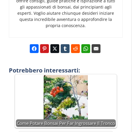
offrire consigli, guide pratiche e ispirazione a tutti
gli appassionati di bonsai, dai principianti agli
esperti. Voglio aiutare chiunque desideri iniziare
questa incredibile avventura o approfondire la
propria conoscenza.
Potrebbero interessarti:
Come Potare Bonsai Per Far Ingrossare Il Tronco