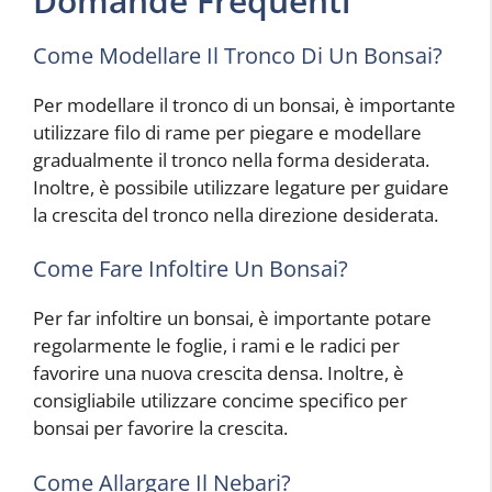
Domande Frequenti
Come Modellare Il Tronco Di Un Bonsai?
Per modellare il tronco di un bonsai, è importante
utilizzare filo di rame per piegare e modellare
gradualmente il tronco nella forma desiderata.
Inoltre, è possibile utilizzare legature per guidare
la crescita del tronco nella direzione desiderata.
Come Fare Infoltire Un Bonsai?
Per far infoltire un bonsai, è importante potare
regolarmente le foglie, i rami e le radici per
favorire una nuova crescita densa. Inoltre, è
consigliabile utilizzare concime specifico per
bonsai per favorire la crescita.
Come Allargare Il Nebari?