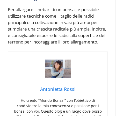
Per allargare il nebari di un bonsai, è possibile
utilizzare tecniche come il taglio delle radici
principali o la coltivazione in vasi più ampi per
stimolare una crescita radicale più ampia. Inoltre,
è consigliabile esporre le radici alla superficie del
terreno per incoraggiare il loro allargamento.
Antonietta Rossi
Ho creato “Mondo Bonsai” con l’obiettivo di
condividere la mia conoscenza e passione per i
bonsai con voi. Questo blog è un luogo dove posso