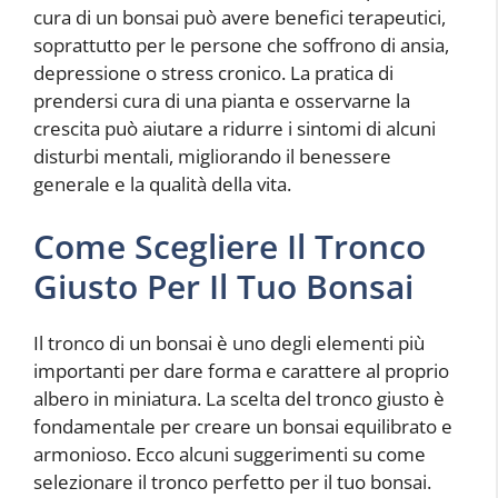
cura di un bonsai può avere benefici terapeutici,
soprattutto per le persone che soffrono di ansia,
depressione o stress cronico. La pratica di
prendersi cura di una pianta e osservarne la
crescita può aiutare a ridurre i sintomi di alcuni
disturbi mentali, migliorando il benessere
generale e la qualità della vita.
Come Scegliere Il Tronco
Giusto Per Il Tuo Bonsai
Il tronco di un bonsai è uno degli elementi più
importanti per dare forma e carattere al proprio
albero in miniatura. La scelta del tronco giusto è
fondamentale per creare un bonsai equilibrato e
armonioso. Ecco alcuni suggerimenti su come
selezionare il tronco perfetto per il tuo bonsai.