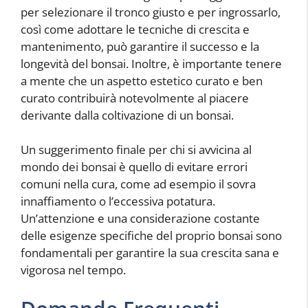
per selezionare il tronco giusto e per ingrossarlo,
così come adottare le tecniche di crescita e
mantenimento, può garantire il successo e la
longevità del bonsai. Inoltre, è importante tenere
a mente che un aspetto estetico curato e ben
curato contribuirà notevolmente al piacere
derivante dalla coltivazione di un bonsai.
Un suggerimento finale per chi si avvicina al
mondo dei bonsai è quello di evitare errori
comuni nella cura, come ad esempio il sovra
innaffiamento o l’eccessiva potatura.
Un’attenzione e una considerazione costante
delle esigenze specifiche del proprio bonsai sono
fondamentali per garantire la sua crescita sana e
vigorosa nel tempo.