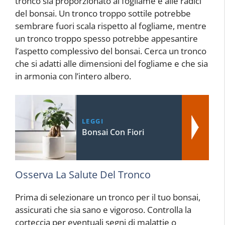
tronco sia proporzionato al fogliame e alle radici
del bonsai. Un tronco troppo sottile potrebbe
sembrare fuori scala rispetto al fogliame, mentre
un tronco troppo spesso potrebbe appesantire
l’aspetto complessivo del bonsai. Cerca un tronco
che si adatti alle dimensioni del fogliame e che sia
in armonia con l’intero albero.
LEGGI
Bonsai Con Fiori
Osserva La Salute Del Tronco
Prima di selezionare un tronco per il tuo bonsai,
assicurati che sia sano e vigoroso. Controlla la
corteccia per eventuali segni di malattie o