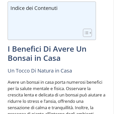
Indice dei Contenuti
I Benefici Di Avere Un
Bonsai in Casa
Un Tocco Di Natura in Casa
Avere un bonsai in casa porta numerosi benefici
per la salute mentale e fisica. Osservare la
crescita lenta e delicata di un bonsai può aiutare a
ridurre lo stress e l’ansia, offrendo una
sensazione di calma e tranquillità. Inoltre, la
presenza di piante all’interno degli ambienti