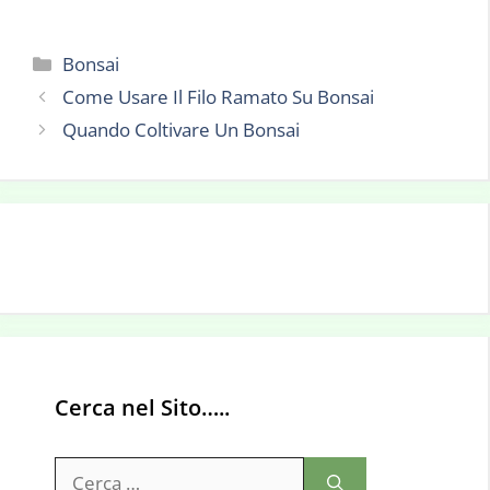
Categorie
Bonsai
Come Usare Il Filo Ramato Su Bonsai
Quando Coltivare Un Bonsai
Cerca nel Sito…..
Ricerca