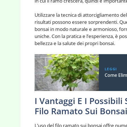
in cui il ramo crescerà, quindi è importante
Utilizzare la tecnica di attorcigliamento de
risultati possono essere sorprendenti. Qu
bonsai in modo naturale e armonioso, forn
uniche. Con la pratica e l’esperienza, è po
bellezza e la salute dei propri bonsai.
LEGGI
Come Elimi
I Vantaggi E I Possibili
Filo Ramato Sui Bonsa
L’uso del filo ramato sui bonsai offre nume