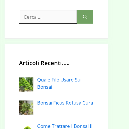
Ricerca
per:
Articoli Recenti…..
Quale Filo Usare Sui
Bonsai
Bonsai Ficus Retusa Cura
Come Trattare I Bonsai Il