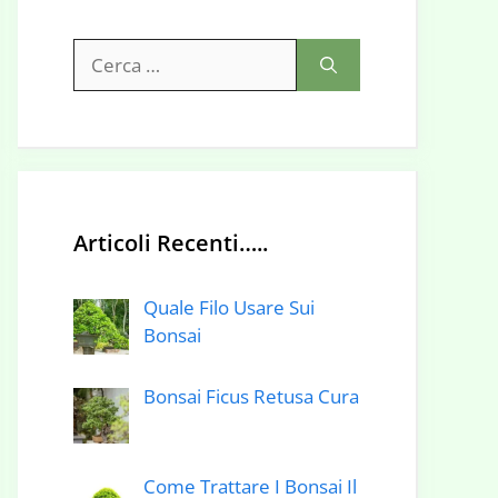
Ricerca
per:
Articoli Recenti…..
Quale Filo Usare Sui
Bonsai
Bonsai Ficus Retusa Cura
Come Trattare I Bonsai Il