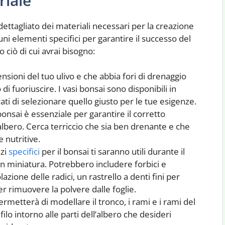
riale
ettagliato dei materiali necessari per la creazione
cuni elementi specifici per garantire il successo del
o ciò di cui avrai bisogno:
nsioni del tuo ulivo e che abbia fori di drenaggio
i fuoriuscire. I vasi bonsai sono disponibili in
ti di selezionare quello giusto per le tue esigenze.
 bonsai è essenziale per garantire il corretto
l’albero. Cerca terriccio che sia ben drenante e che
 nutritive.
zzi
specifici
per il bonsai ti saranno utili durante il
in miniatura. Potrebbero includere forbici e
azione delle radici, un rastrello a denti fini per
per rimuovere la polvere dalle foglie.
 permetterà di modellare il tronco, i rami e i rami del
 filo intorno alle parti dell’albero che desideri