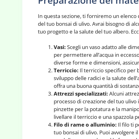
Preparazione del mate
In questa sezione, ti forniremo un elenco d
del tuo bonsai di ulivo. Avrai bisogno di al
tuo progetto e la salute del tuo albero. Ecc
Vasi:
Scegli un vaso adatto alle dime
per permettere all’acqua in eccesso d
diverse forme e dimensioni, assicura
Terriccio:
Il terriccio specifico per
sviluppo delle radici e la salute del
offra una buona quantità di sostanze
Attrezzi specializzati:
Alcuni attre
processo di creazione del tuo ulivo 
pinzette per la potatura e la manipol
livellare il terriccio e una spazzola 
Filo di rame o alluminio:
Il filo ti
tuo bonsai di ulivo. Puoi avvolgere il