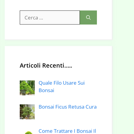
Ricerca
per:
Articoli Recenti…..
Quale Filo Usare Sui
Bonsai
Bonsai Ficus Retusa Cura
Come Trattare I Bonsai Il