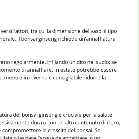
rsi fattori, tra cui la dimensione del vaso, il tipo
enerale, il bonsai ginseng richiede un’annaffiatura
rreno regolarmente, infilando un dito nel suolo: se
l momento di annaffiare. In estate potrebbe essere
mentre in inverno è consigliabile ridurre la
iatura del bonsai ginseng è cruciale per la salute
ccessivamente dura o con un alto contenuto di cloro,
e compromettere la crescita del bonsai. Se
illata o lasciare l’acqua da annaffiare in un