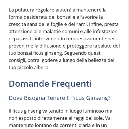
La potatura regolare aiuterà a mantenere la
forma desiderata del bonsai e a favorire la
crescita sana delle foglie e dei rami. Infine, presta
attenzione alle malattie comuni e alle infestazioni
di parassiti, intervenendo tempestivamente per
prevenirne la diffusione e proteggere la salute del
tuo bonsai ficus ginseng. Seguendo questi
consigli, potrai godere a lungo della bellezza del
tuo piccolo albero.
Domande Frequenti
Dove Bisogna Tenere Il Ficus Ginseng?
Il ficus ginseng va tenuto in luogo luminoso ma
non esposto direttamente ai raggi del sole. Va
mantenuto lontano da correnti d’aria e in un