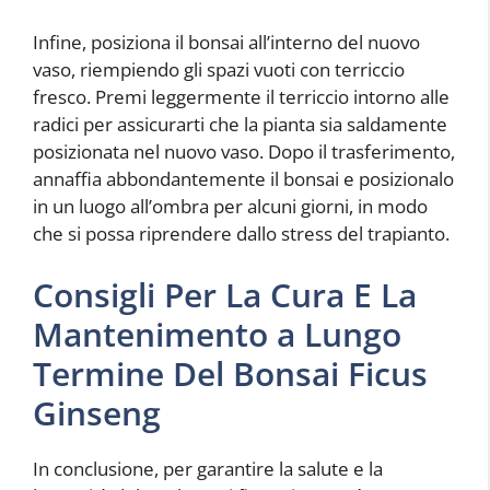
Infine, posiziona il bonsai all’interno del nuovo
vaso, riempiendo gli spazi vuoti con terriccio
fresco. Premi leggermente il terriccio intorno alle
radici per assicurarti che la pianta sia saldamente
posizionata nel nuovo vaso. Dopo il trasferimento,
annaffia abbondantemente il bonsai e posizionalo
in un luogo all’ombra per alcuni giorni, in modo
che si possa riprendere dallo stress del trapianto.
Consigli Per La Cura E La
Mantenimento a Lungo
Termine Del Bonsai Ficus
Ginseng
In conclusione, per garantire la salute e la