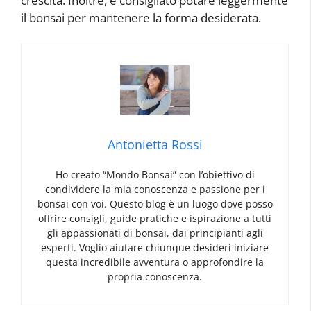
crescita. Inoltre, è consigliato potare leggermente
il bonsai per mantenere la forma desiderata.
Antonietta Rossi
Ho creato “Mondo Bonsai” con l’obiettivo di
condividere la mia conoscenza e passione per i
bonsai con voi. Questo blog è un luogo dove posso
offrire consigli, guide pratiche e ispirazione a tutti
gli appassionati di bonsai, dai principianti agli
esperti. Voglio aiutare chiunque desideri iniziare
questa incredibile avventura o approfondire la
propria conoscenza.