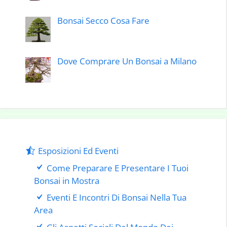
Bonsai Secco Cosa Fare
Dove Comprare Un Bonsai a Milano
Esposizioni Ed Eventi
Come Preparare E Presentare I Tuoi
Bonsai in Mostra
Eventi E Incontri Di Bonsai Nella Tua
Area