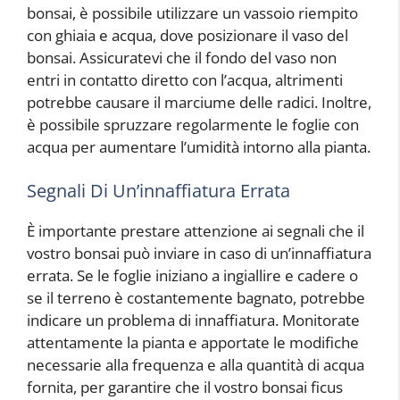
bonsai, è possibile utilizzare un vassoio riempito
con ghiaia e acqua, dove posizionare il vaso del
bonsai. Assicuratevi che il fondo del vaso non
entri in contatto diretto con l’acqua, altrimenti
potrebbe causare il marciume delle radici. Inoltre,
è possibile spruzzare regolarmente le foglie con
acqua per aumentare l’umidità intorno alla pianta.
Segnali Di Un’innaffiatura Errata
È importante prestare attenzione ai segnali che il
vostro bonsai può inviare in caso di un’innaffiatura
errata. Se le foglie iniziano a ingiallire e cadere o
se il terreno è costantemente bagnato, potrebbe
indicare un problema di innaffiatura. Monitorate
attentamente la pianta e apportate le modifiche
necessarie alla frequenza e alla quantità di acqua
fornita, per garantire che il vostro bonsai ficus