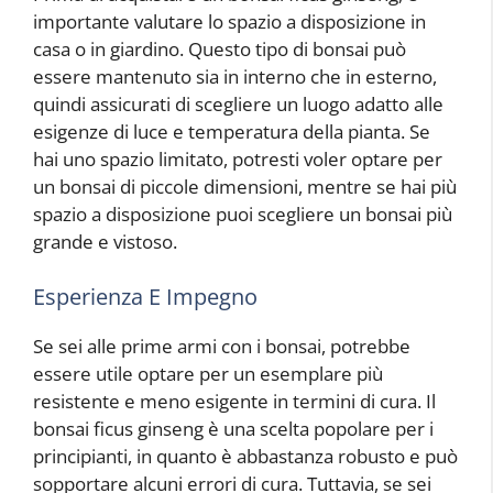
importante valutare lo spazio a disposizione in
casa o in giardino. Questo tipo di bonsai può
essere mantenuto sia in interno che in esterno,
quindi assicurati di scegliere un luogo adatto alle
esigenze di luce e temperatura della pianta. Se
hai uno spazio limitato, potresti voler optare per
un bonsai di piccole dimensioni, mentre se hai più
spazio a disposizione puoi scegliere un bonsai più
grande e vistoso.
Esperienza E Impegno
Se sei alle prime armi con i bonsai, potrebbe
essere utile optare per un esemplare più
resistente e meno esigente in termini di cura. Il
bonsai ficus ginseng è una scelta popolare per i
principianti, in quanto è abbastanza robusto e può
sopportare alcuni errori di cura. Tuttavia, se sei