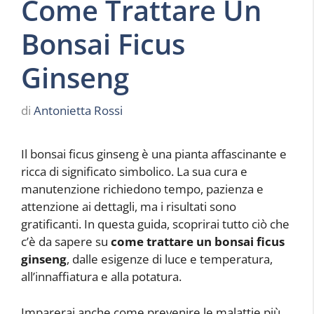
Come Trattare Un
Bonsai Ficus
Ginseng
di
Antonietta Rossi
Il bonsai ficus ginseng è una pianta affascinante e
ricca di significato simbolico. La sua cura e
manutenzione richiedono tempo, pazienza e
attenzione ai dettagli, ma i risultati sono
gratificanti. In questa guida, scoprirai tutto ciò che
c’è da sapere su
come trattare un bonsai ficus
ginseng
, dalle esigenze di luce e temperatura,
all’innaffiatura e alla potatura.
Imparerai anche come prevenire le malattie più