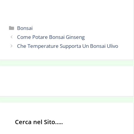
Categorie
Bonsai
Come Potare Bonsai Ginseng
Che Temperature Supporta Un Bonsai Ulivo
Cerca nel Sito…..