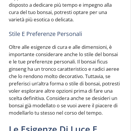
disposto a dedicare più tempo e impegno alla
cura del tuo bonsai, potresti optare per una
varietà più esotica o delicata.
Stile E Preferenze Personali
Oltre alle esigenze di cura e alle dimensioni, è
importante considerare anche lo stile del bonsai
e le tue preferenze personali. Il bonsai ficus
ginseng ha un tronco caratteristico e radici aeree
che lo rendono molto decorativo. Tuttavia, se
preferisci un’altra forma o stile di bonsai, potresti
voler esplorare altre opzioni prima di fare una
scelta definitiva. Considera anche se desideri un
bonsai già modellato o se vuoi avere il piacere di
modellarlo tu stesso nel corso del tempo.
Le Esigenze Di Luce E