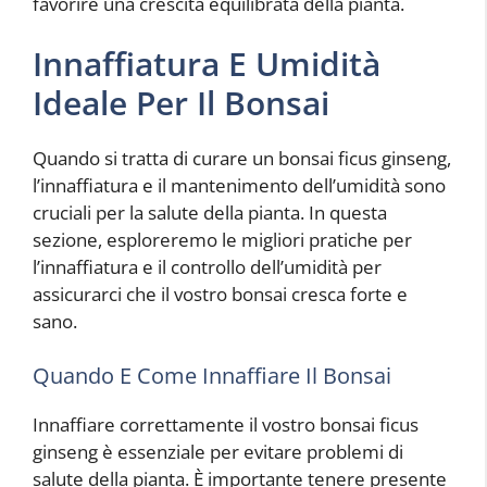
favorire una crescita equilibrata della pianta.
Innaffiatura E Umidità
Ideale Per Il Bonsai
Quando si tratta di curare un bonsai ficus ginseng,
l’innaffiatura e il mantenimento dell’umidità sono
cruciali per la salute della pianta. In questa
sezione, esploreremo le migliori pratiche per
l’innaffiatura e il controllo dell’umidità per
assicurarci che il vostro bonsai cresca forte e
sano.
Quando E Come Innaffiare Il Bonsai
Innaffiare correttamente il vostro bonsai ficus
ginseng è essenziale per evitare problemi di
salute della pianta. È importante tenere presente