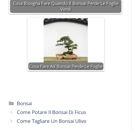
Cosa Bisogna Fare Quando Il Bonsai Perde Le Foglie
Verdi
Cosa Fare Ad Bonsai Perde Le Foglie
Categorie
Bonsai
Come Potare Il Bonsai Di Ficus
Come Tagliare Un Bonsai Ulivo