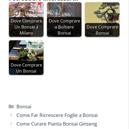
Dove Comprare
Dove Comprare
Un Bonsai a
a Boltiere
Dove Comprare
Milano
Bonsai
Bonsai
Dove Comprare
Un Bonsai
Categorie
Bonsai
Come Far Ricrescere Foglie a Bonsai
Come Curare Pianta Bonsai Ginseng