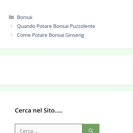
Categorie
Bonsai
Quando Potare Bonsai Puzzolente
Come Potare Bonsai Ginseng
Cerca nel Sito…..
Ricerca