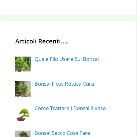
Articoli Recenti…..
Quale Filo Usare Sui Bonsai
Bonsai Ficus Retusa Cura
Come Trattare I Bonsai Il Vaso
Bonsai Secco Cosa Fare