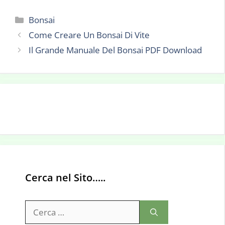
Categorie
Bonsai
Come Creare Un Bonsai Di Vite
Il Grande Manuale Del Bonsai PDF Download
Cerca nel Sito…..
Ricerca
per: