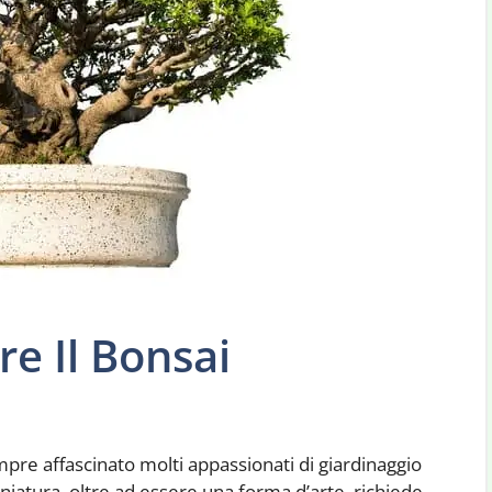
e Il Bonsai
pre affascinato molti appassionati di giardinaggio
miniatura, oltre ad essere una forma d’arte, richiede