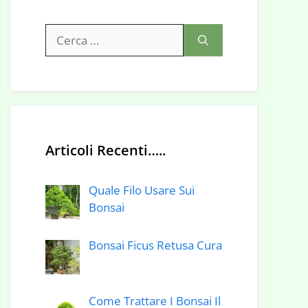
Ricerca
per:
Articoli Recenti…..
Quale Filo Usare Sui
Bonsai
Bonsai Ficus Retusa Cura
Come Trattare I Bonsai Il