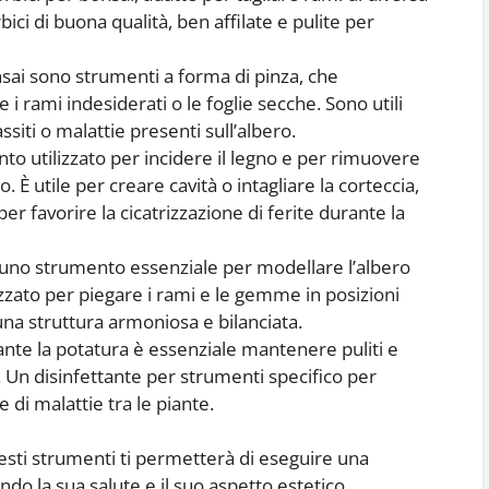
ci di buona qualità, ben affilate e pulite per
sai sono strumenti a forma di pinza, che
i rami indesiderati o le foglie secche. Sono utili
iti o malattie presenti sull’albero.
nto utilizzato per incidere il legno e per rimuovere
. È utile per creare cavità o intagliare la corteccia,
per favorire la cicatrizzazione di ferite durante la
è uno strumento essenziale per modellare l’albero
zzato per piegare i rami e le gemme in posizioni
na struttura armoniosa e bilanciata.
nte la potatura è essenziale mantenere puliti e
ti. Un disinfettante per strumenti specifico per
e di malattie tra le piante.
uesti strumenti ti permetterà di eseguire una
ndo la sua salute e il suo aspetto estetico.