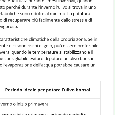
viene effettuata durante i mesi invernali, quando
sto perché durante l’inverno l’ulivo si trova in uno
metaboliche sono ridotte al minimo. La potatura
 di recuperare più facilmente dallo stress e di
vigoroso.
aratteristiche climatiche della propria zona. Se in
e o ci sono rischi di gelo, può essere preferibile
mavera, quando le temperature si stabilizzano e il
e consigliabile evitare di potare un ulivo bonsai
nto l’evaporazione dell’acqua potrebbe causare un
Periodo ideale per potare l’ulivo bonsai
nverno o inizio primavera
nverno o inizio primavera, evitando periodi di