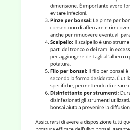
dimensione. È importante avere forbi
evitare infezioni.
Pinze per bonsai:
Le pinze per bon
consentono di afferrare e rimuovere 
anche per rimuovere eventuali parass
Scalpello:
Il scalpello è uno strume
parti del tronco o dei rami in eccesso
per aggiungere dettagli all’albero o 
potatura.
Filo per bonsai:
Il filo per bonsai 
secondo la forma desiderata. È utili
specifiche, permettendo di creare u
Disinfettante per strumenti:
Dura
disinfezionati gli strumenti utilizza
bonsai aiuta a prevenire la diffusion
Assicurarsi di avere a disposizione tutti q
potatura efficace dell’ulivo bonsai, garante