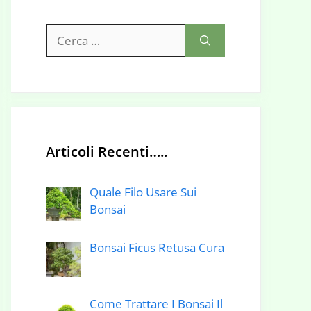
Ricerca
per:
Articoli Recenti…..
Quale Filo Usare Sui
Bonsai
Bonsai Ficus Retusa Cura
Come Trattare I Bonsai Il