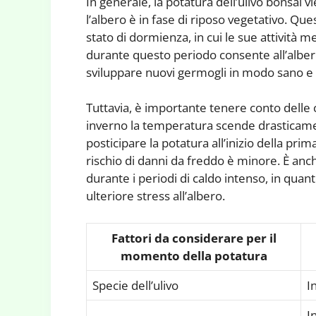
In generale, la potatura dell’ulivo bonsai 
l’albero è in fase di riposo vegetativo. Que
stato di dormienza, in cui le sue attività 
durante questo periodo consente all’albero
sviluppare nuovi germogli in modo sano e 
Tuttavia, è importante tenere conto delle c
inverno la temperatura scende drasticament
posticipare la potatura all’inizio della pri
rischio di danni da freddo è minore. È anch
durante i periodi di caldo intenso, in qua
ulteriore stress all’albero.
Fattori da considerare per il
momento della potatura
Specie dell’ulivo
I
I