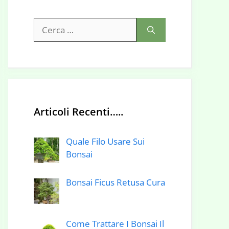
Ricerca
per:
Articoli Recenti…..
Quale Filo Usare Sui
Bonsai
Bonsai Ficus Retusa Cura
Come Trattare I Bonsai Il