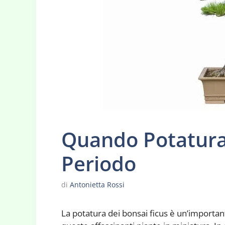
Quando Potatura
Periodo
di
Antonietta Rossi
La potatura dei bonsai ficus è un’importan