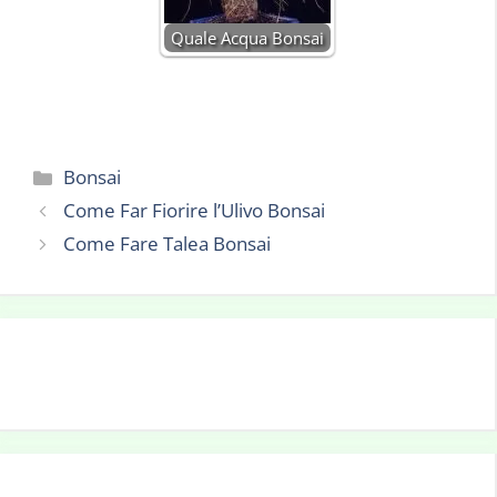
Quale Acqua Bonsai
Categorie
Bonsai
Come Far Fiorire l’Ulivo Bonsai
Come Fare Talea Bonsai