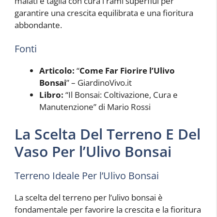
malati e taglia con cura i rami superflui per
garantire una crescita equilibrata e una fioritura
abbondante.
Fonti
Articolo:
“
Come Far Fiorire l’Ulivo
Bonsai
” – GiardinoVivo.it
Libro:
“Il Bonsai: Coltivazione, Cura e
Manutenzione” di Mario Rossi
La Scelta Del Terreno E Del
Vaso Per l’Ulivo Bonsai
Terreno Ideale Per l’Ulivo Bonsai
La scelta del terreno per l’ulivo bonsai è
fondamentale per favorire la crescita e la fioritura