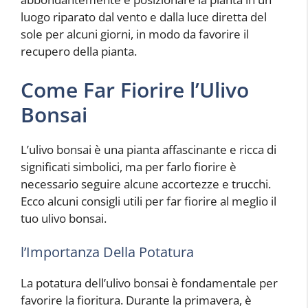
luogo riparato dal vento e dalla luce diretta del
sole per alcuni giorni, in modo da favorire il
recupero della pianta.
Come Far Fiorire l’Ulivo
Bonsai
L’ulivo bonsai è una pianta affascinante e ricca di
significati simbolici, ma per farlo fiorire è
necessario seguire alcune accortezze e trucchi.
Ecco alcuni consigli utili per far fiorire al meglio il
tuo ulivo bonsai.
l’Importanza Della Potatura
La potatura dell’ulivo bonsai è fondamentale per
favorire la fioritura. Durante la primavera, è