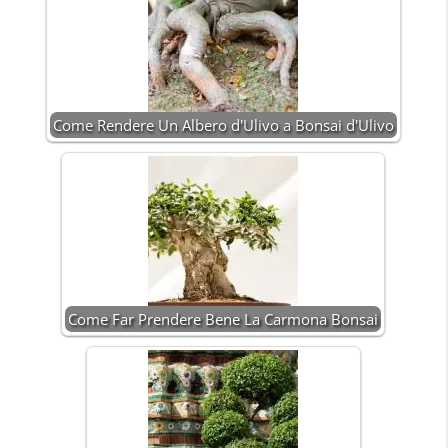
Come Rendere Un Albero d'Ulivo a Bonsai d'Ulivo
Come Far Prendere Bene La Carmona Bonsai