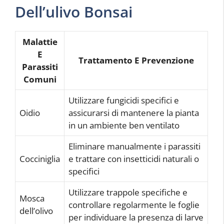
Dell’ulivo Bonsai
Malattie
E
Trattamento E Prevenzione
Parassiti
Comuni
Utilizzare fungicidi specifici e
Oidio
assicurarsi di mantenere la pianta
in un ambiente ben ventilato
Eliminare manualmente i parassiti
Cocciniglia
e trattare con insetticidi naturali o
specifici
Utilizzare trappole specifiche e
Mosca
controllare regolarmente le foglie
dell’olivo
per individuare la presenza di larve