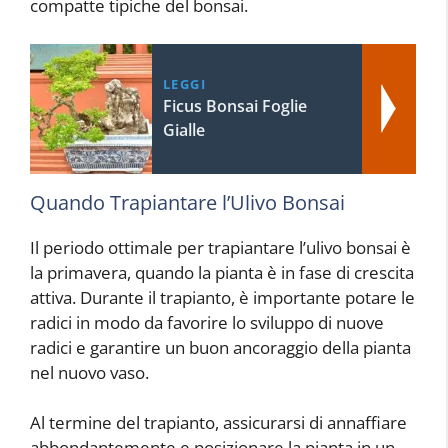
compatte tipiche del bonsai.
LEGGI
Ficus Bonsai Foglie
Gialle
Quando Trapiantare l’Ulivo Bonsai
Il periodo ottimale per trapiantare l’ulivo bonsai è
la primavera, quando la pianta è in fase di crescita
attiva. Durante il trapianto, è importante potare le
radici in modo da favorire lo sviluppo di nuove
radici e garantire un buon ancoraggio della pianta
nel nuovo vaso.
Al termine del trapianto, assicurarsi di annaffiare
abbondantemente e posizionare la pianta in un