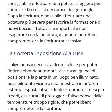
consigliabile effettuare una potatura leggera per
stimolare la crescita dei rami e dei germogli.
Dopo la fioritura, è possibile effettuare una
potatura più severa per favorire la formazione di
nuovi boccioli. Tuttavia, è importante non
esagerare con la potatura, in quanto potrebbe
compromettere la fioritura successiva.
La Corretta Esposizione Alla Luce
L’ulivo bonsai necessita di molta luce per poter
fiorire abbondantemente. Assicurati quindi di
posizionare la pianta in un luogo ben illuminato,
possibilmente vicino a una finestra o in un’area
esterna esposta al sole. Inoltre, durante i mesi più
freddi, assicurati di proteggere l’ulivo bonsai dalle
temperature troppo rigide, che potrebbero
compromettere la fioritura.