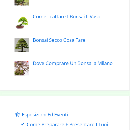
Come Trattare I Bonsai Il Vaso
Bonsai Secco Cosa Fare
Dove Comprare Un Bonsai a Milano
Esposizioni Ed Eventi
Come Preparare E Presentare I Tuoi