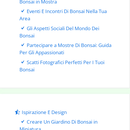
Bonsai in Mostra
Eventi E Incontri Di Bonsai Nella Tua
Area
Gli Aspetti Sociali Del Mondo Dei
Bonsai
Partecipare a Mostre Di Bonsai: Guida
Per Gli Appassionati
Scatti Fotografici Perfetti Per I Tuoi
Bonsai
Ispirazione E Design
Creare Un Giardino Di Bonsai in
Miniatura