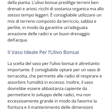
della pianta. L’ulivo bonsai predilige terreni ben
drenati e ariosi, ricchi di sostanza organica ma allo
stesso tempo leggeri. È consigliabile utilizzare un
mix di terreno composto da terriccio, sabbia e
perlite, in modo da garantire un’adeguata
areazione delle radici e un buon drenaggio
dell’acqua.
Il Vaso Ideale Per l’Ulivo Bonsai
La scelta del vaso per l’ulivo bonsai è altrettanto
importante. È consigliabile optare per un vaso di
terracotta, che permette alle radici di respirare e
assorbire l’umidità in eccesso. Inoltre, il vaso
dovrebbe essere abbastanza capiente da
permettere lo sviluppo delle radici, ma non
eccessivamente grande in modo da favorire la
fioritura e il mantenimento delle dimensioni