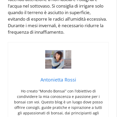
l’acqua nel sottovaso. Si consiglia di irrigare solo
quando il terreno è asciutto in superficie,
evitando di esporre le radici all’umidità eccessiva.
Durante i mesi invernali, è necessario ridurre la
frequenza di innaffiamento.
Antonietta Rossi
Ho creato “Mondo Bonsai” con l’obiettivo di
condividere la mia conoscenza e passione per i
bonsai con voi. Questo blog è un luogo dove posso
offrire consigli, guide pratiche e ispirazione a tutti
gli appassionati di bonsai, dai principianti agli