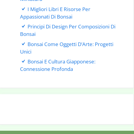
I Migliori Libri E Risorse Per
Appassionati Di Bonsai
Principi Di Design Per Composizioni Di
Bonsai
Bonsai Come Oggetti D’Arte: Progetti
Unici
Bonsai E Cultura Giapponese:
Connessione Profonda