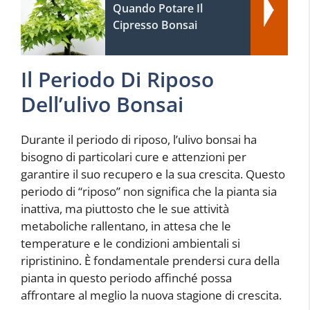
Quando Potare Il
Cipresso Bonsai
Il Periodo Di Riposo
Dell’ulivo Bonsai
Durante il periodo di riposo, l’ulivo bonsai ha
bisogno di particolari cure e attenzioni per
garantire il suo recupero e la sua crescita. Questo
periodo di “riposo” non significa che la pianta sia
inattiva, ma piuttosto che le sue attività
metaboliche rallentano, in attesa che le
temperature e le condizioni ambientali si
ripristinino. È fondamentale prendersi cura della
pianta in questo periodo affinché possa
affrontare al meglio la nuova stagione di crescita.