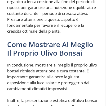
organico a lenta cessione alla fine del periodo di
riposo, per garantire una nutrizione equilibrata e
costante durante il periodo di crescita attiva.
Prestare attenzione a questo aspetto è
fondamentale per favorire il recupero e la
crescita ottimale della pianta.
Come Mostrare Al Meglio
Il Proprio Ulivo Bonsai
In conclusione, mostrare al meglio il proprio ulivo
bonsai richiede attenzione e cura costante. È
importante garantire all’albero la giusta
esposizione alla luce solare e proteggerlo dai
cambiamenti climatici improvvisi.
Inoltre, la presentazione estetica dell’ulivo bonsai