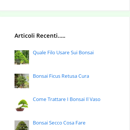
Articoli Recenti…..
Quale Filo Usare Sui Bonsai
Bonsai Ficus Retusa Cura
Come Trattare I Bonsai Il Vaso
Bonsai Secco Cosa Fare