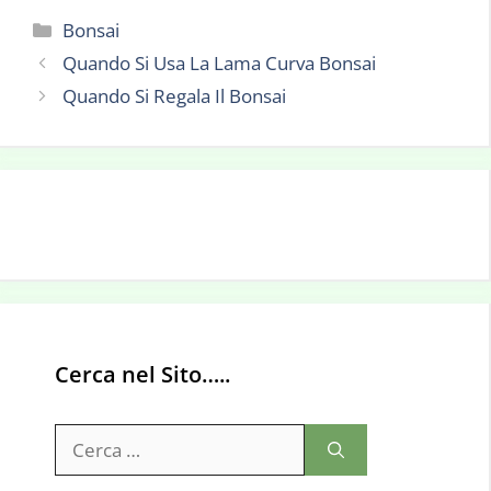
Categorie
Bonsai
Quando Si Usa La Lama Curva Bonsai
Quando Si Regala Il Bonsai
Cerca nel Sito…..
Ricerca
per: