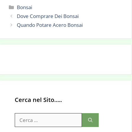
Categorie
Bonsai
Dove Comprare Dei Bonsai
Quando Potare Acero Bonsai
Cerca nel Sito…..
Ricerca
per: