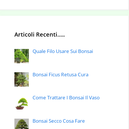
Articoli Recenti…..
Quale Filo Usare Sui Bonsai
Bonsai Ficus Retusa Cura
Come Trattare I Bonsai Il Vaso
Bonsai Secco Cosa Fare